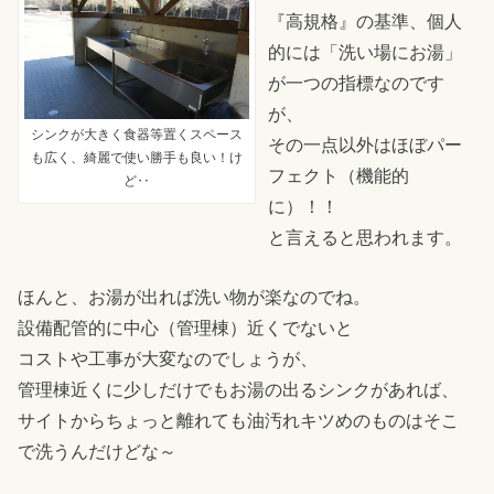
『高規格』の基準、個人
的には「洗い場にお湯」
が一つの指標なのです
が、
シンクが大きく食器等置くスペース
その一点以外はほぼパー
も広く、綺麗で使い勝手も良い！け
フェクト（機能的
ど‥
に）！！
と言えると思われます。
ほんと、お湯が出れば洗い物が楽なのでね。
設備配管的に中心（管理棟）近くでないと
コストや工事が大変なのでしょうが、
管理棟近くに少しだけでもお湯の出るシンクがあれば、
サイトからちょっと離れても油汚れキツめのものはそこ
で洗うんだけどな～