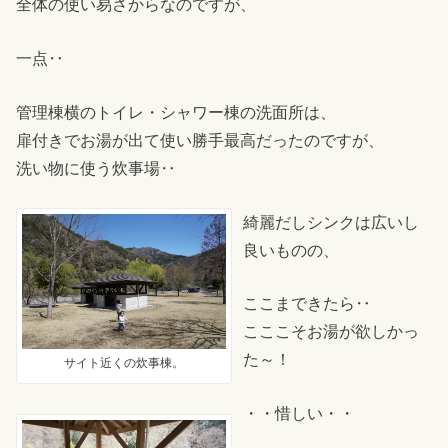
全体の使い易さからなのですが、
一点‥
管理棟横のトイレ・シャワー棟の洗面所は、
扉付きでお湯が出て使い勝手最高だったのですが、
洗い物に使う炊事場‥
綺麗だしシンクは広いし
良いものの、
ここまできたら‥
こここそお湯が欲しかっ
た～！
サイト近くの炊事棟。
・・惜しい・・