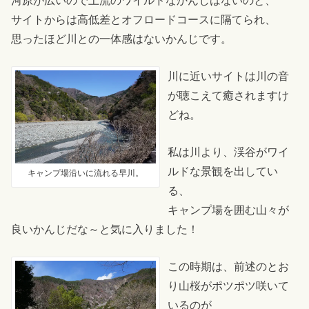
河原が広いので上流のワイルドなかんじはないのと、
サイトからは高低差とオフロードコースに隔てられ、
思ったほど川との一体感はないかんじです。
川に近いサイトは川の音
が聴こえて癒されますけ
どね。
私は川より、渓谷がワイ
ルドな景観を出してい
キャンプ場沿いに流れる早川。
る、
キャンプ場を囲む山々が
良いかんじだな～と気に入りました！
この時期は、前述のとお
り山桜がポツポツ咲いて
いるのが