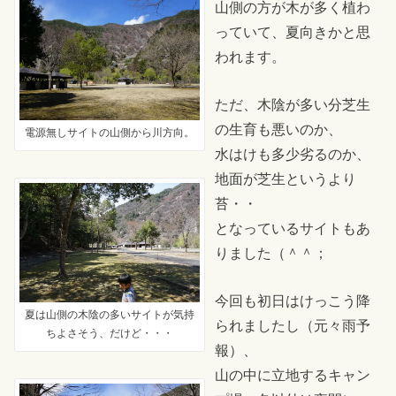
山側の方が木が多く植わ
っていて、夏向きかと思
われます。
ただ、木陰が多い分芝生
の生育も悪いのか、
電源無しサイトの山側から川方向。
水はけも多少劣るのか、
地面が芝生というより
苔・・
となっているサイトもあ
りました（＾＾；
今回も初日はけっこう降
夏は山側の木陰の多いサイトが気持
られましたし（元々雨予
ちよさそう、だけど・・・
報）、
山の中に立地するキャン