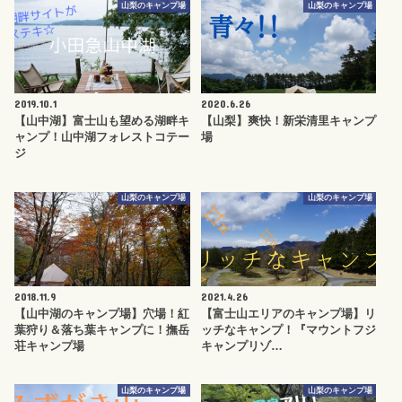
山梨のキャンプ場
山梨のキャンプ場
2019.10.1
2020.6.26
【山中湖】富士山も望める湖畔キ
【山梨】爽快！新栄清里キャンプ
ャンプ！山中湖フォレストコテー
場
ジ
山梨のキャンプ場
山梨のキャンプ場
2018.11.9
2021.4.26
【山中湖のキャンプ場】穴場！紅
【富士山エリアのキャンプ場】リ
葉狩り＆落ち葉キャンプに！撫岳
ッチなキャンプ！『マウントフジ
荘キャンプ場
キャンプリゾ…
山梨のキャンプ場
山梨のキャンプ場