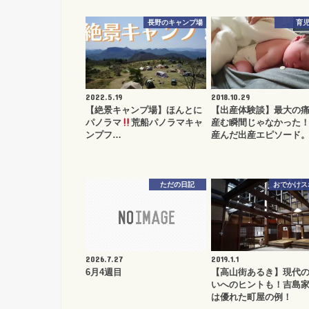
長野のキャンプ場
育
2022.5.19
2018.10.29
【絶景キャンプ場】ほんとに
【出産体験談】最大の
パノラマ
荒船パノラマキャ
産む瞬間じゃなかった！
ンプフ…
産んだ出産エピソード
ただの日記
おでかけス
2026.7.27
2019.1.1
6月4週目
【高山街あるき】現代
いへのヒントも！吉島
は優れた町屋の例！