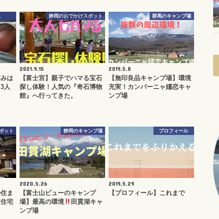
児
静岡のおでかけスポット
群馬のキャンプ場
2021.9.15
2019.5.8
痛みは
【富士宮】親子でハマる宝石
【無印良品キャンプ場】環境
3人
探し体験！人気の『奇石博物
充実！カンパーニャ嬬恋キャ
。
館』へ行ってきた。
ンプ場
ポット
静岡のキャンプ場
プロフィール
2020.5.26
2019.5.29
の住ま
【富士山ビューのキャンプ
【プロフィール】これまで
家住宅
場】最高の環境
田貫湖キャ
ンプ場