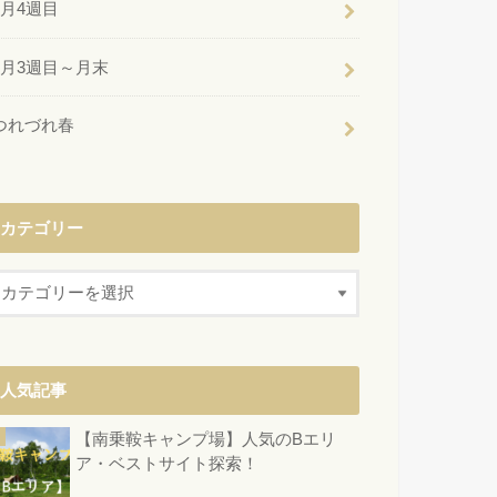
6月4週目
6月3週目～月末
つれづれ春
カテゴリー
人気記事
【南乗鞍キャンプ場】人気のBエリ
ア・ベストサイト探索！