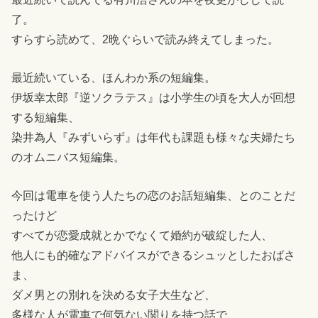
了。
すらすら読めて、2晩ぐらいで読み終えてしまった。
最近続いている、ほんわか系の短編集。
伊坂幸太郎『逆ソクラテス』は小学生の頃を大人が回想
する短編集、
染井為人『みずいらず』は年代も課題も様々な夫婦たち
のオムニバス短編集。
今回は電車を使う人たちの恋のお話短編集、とのことだ
ったけど
すべてが恋愛成就とかでなくて婚約が破綻した人、
他人にも的確なアドバイスができるシュッとしたおばさ
ま、
ダメ男との別れを決める女子大生など、
多様な人が電車で何気ない関りを持つ話で、