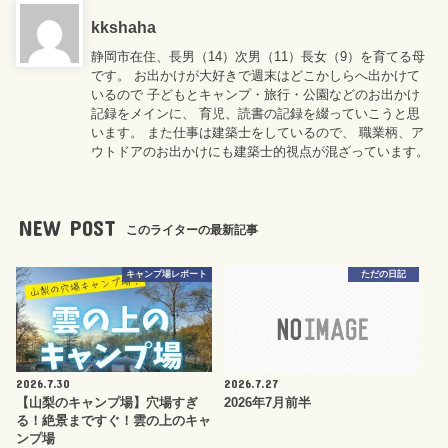
kkshaha
静岡市在住、長男（14）次男（11）長女（9）を育てる母
です。 お出かけが大好きで週末はどこかしらへ出かけて
いるので 子どもとキャンプ・旅行・公園などのお出かけ
記録をメインに、 育児、読書の記録を綴っていこうと思
います。 また仕事は建築士をしているので、 職業柄、ア
ウトドアのお出かけにも建築士的視点が混ざっています。
NEW POST
このライターの最新記事
キャンプ場レポート
ただの日記
2026.7.30
2026.7.27
【山梨のキャンプ場】穴場すぎ
2026年7月前半
る！絶景まですぐ！雲の上のキャ
ンプ場