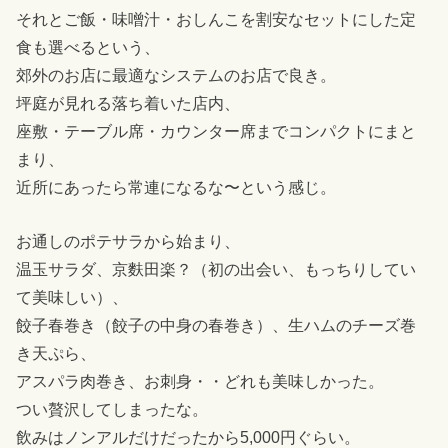
それとご飯・味噌汁・おしんこを割安なセットにした定
食も選べるという、
郊外のお店に最適なシステムのお店で良き。
坪庭が見れる落ち着いた店内、
座敷・テーブル席・カウンター席までコンパクトにまと
まり、
近所にあったら常連になるな〜という感じ。
お通しのポテサラから始まり、
温玉サラダ、京麩田楽？（初の出会い、もっちりしてい
て美味しい）、
餃子春巻き（餃子の中身の春巻き）、生ハムのチーズ巻
き天ぷら、
アスパラ肉巻き、お刺身・・どれも美味しかった。
つい贅沢してしまったな。
飲みはノンアルだけだったから5,000円ぐらい。