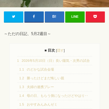
LINE
～ただの日記、5月2週目～
■ 目次
[
隠す
]
1
2026年5月10日（日）良い陽気・次男の試合
1.1
のどかな試合会場
1.2
勝ったけどまだ悔しい親
1.3
夫婦の連携プレー
1.4
母の日、もらう側になったけどやはり‥
1.5
おやすみんみんゼミ