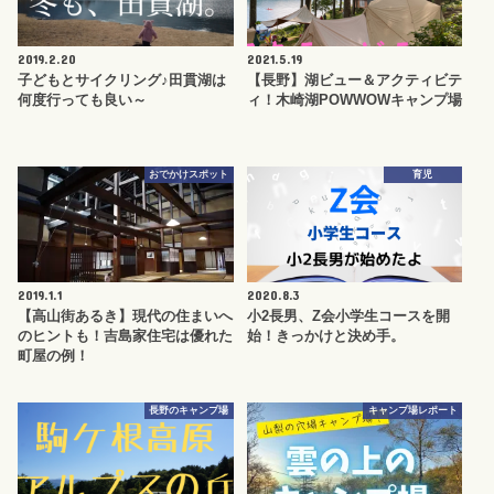
2019.2.20
2021.5.19
子どもとサイクリング♪田貫湖は
【長野】湖ビュー＆アクティビテ
何度行っても良い～
ィ！木崎湖POWWOWキャンプ場
おでかけスポット
育児
2019.1.1
2020.8.3
【高山街あるき】現代の住まいへ
小2長男、Z会小学生コースを開
のヒントも！吉島家住宅は優れた
始！きっかけと決め手。
町屋の例！
長野のキャンプ場
キャンプ場レポート