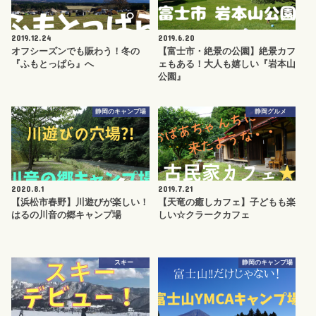
2019.12.24
2019.6.20
オフシーズンでも賑わう！冬の
【富士市・絶景の公園】絶景カフ
『ふもとっぱら』へ
ェもある！大人も嬉しい『岩本山
公園』
静岡のキャンプ場
静岡グルメ
2020.8.1
2019.7.21
【浜松市春野】川遊びが楽しい！
【天竜の癒しカフェ】子どもも楽
はるの川音の郷キャンプ場
しい☆クラークカフェ
スキー
静岡のキャンプ場