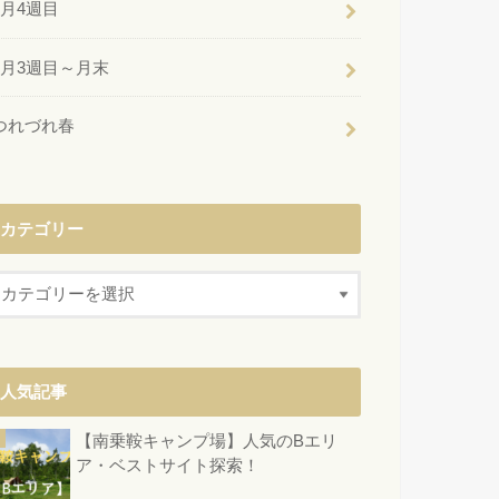
6月4週目
6月3週目～月末
つれづれ春
カテゴリー
人気記事
【南乗鞍キャンプ場】人気のBエリ
ア・ベストサイト探索！