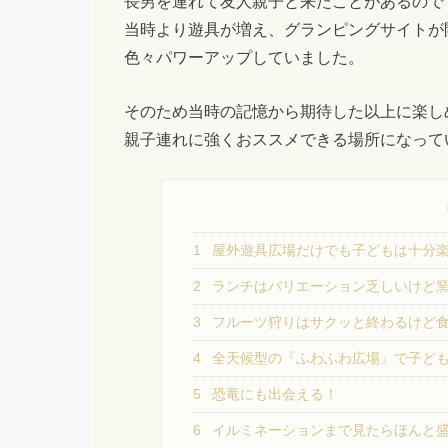
長男を連れて友人親子と来たことがあるので
当時より遊具が増え、グランピングサイトが
色々パワーアップしていました。
そのため当時の記憶から期待した以上に楽し
親子連れに強くおススメできる場所になって
1
屋外遊具広場だけでも子どもは十分
2
ランチはバリエーション乏しいけど
3
フルーツ狩りはサクッと終わるけど
4
全天候型の『ふわふわ広場』で子ど
5
恐竜にも出会える！
6
イルミネーションまで見たらほんと