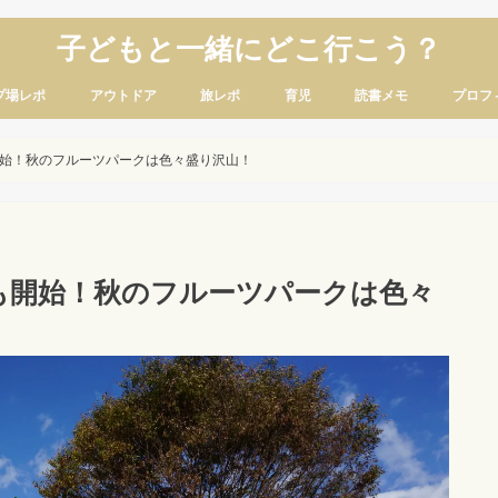
子どもと一緒にどこ行こう？
プ場レポ
アウトドア
旅レポ
育児
読書メモ
プロフ
始！秋のフルーツパークは色々盛り沢山！
も開始！秋のフルーツパークは色々