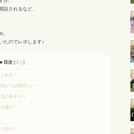
すが、
開設されるなど、
め、
いたのでレポします♪
■ 目次
[
隠す
]
楽しめる！
窯焼ピザは美味しい
食育に良さそう
も大喜び！
盛り沢山！