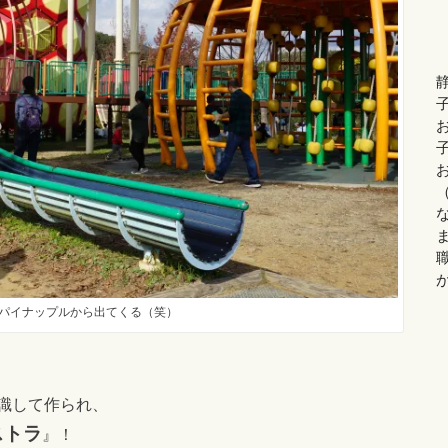
パイナップルから出てくる（笑）
識して作られ、
ストラ
』！