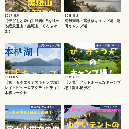
2024.11.5
2018.10.1
【子どもと登山】浅間山!!を眺め
洞爺湖畔の高規格キャンプ場！財
る絶景登山！黒斑山（くろふや
田キャンプ場
ま）！
山梨のキャンプ場
キャンプ場レポート
2021.8.5
2019.7.20
【富士五湖エリアのキャンプ場】
【天竜】アットホームなキャンプ
レイクビュー＆アクティビティ！
場！龍山秘密村
本栖レークサ…
静岡のおでかけスポット
アウトドア