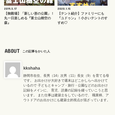
2019.5.17
2020.1.15
【御殿場】「新しい形の公園」！
【テント紹介】ファミリーにも
丸一日楽しめる『富士山樹空の
『ユドゥン』！小さいテントのす
森』
すめ♡
ABOUT
この記事をかいた人
kkshaha
静岡市在住、長男（14）次男（11）長女（9）を育てる母
です。 お出かけが大好きで週末はどこかしらへ出かけて
いるので 子どもとキャンプ・旅行・公園などのお出かけ
記録をメインに、 育児、読書の記録を綴っていこうと思
います。 また仕事は建築士をしているので、 職業柄、ア
ウトドアのお出かけにも建築士的視点が混ざっています。