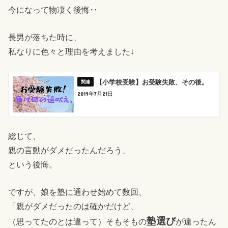
今になって物凄く後悔‥
長男が落ちた時に、
私なりに色々と理由を考えました↓
【小学校受験】お受験失敗、その後。
2019年7月21日
総じて、
親の言動がダメだったんだろう、
という後悔。
ですが、娘を塾に通わせ始めて数回、
「親がダメだったのは確かだけど、
塾選び
（思ってたのとは違って）そもそもの
が違ったん