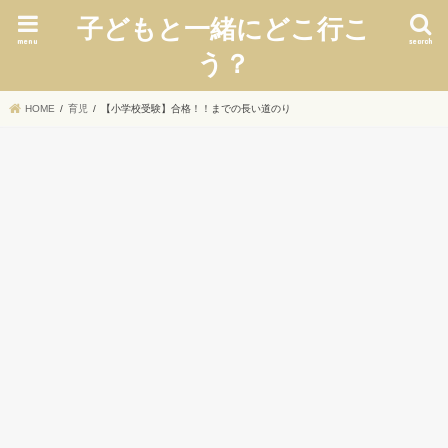
子どもと一緒にどこ行こ
menu
search
う？
HOME
育児
【小学校受験】合格！！までの長い道のり