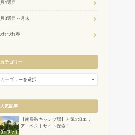
6月4週目
6月3週目～月末
つれづれ春
カテゴリー
人気記事
【南乗鞍キャンプ場】人気のBエリ
ア・ベストサイト探索！