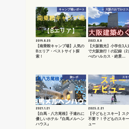
キャンプ場レポート
大阪のおでかけス
2019.8.25
2023.8.8
【南乗鞍キャンプ場】人気の
【大阪観光】小学生3人
Bエリア・ベストサイト探
で大阪旅行！の記録（2
索！
べのハルカス・絶景…
旅レポ
スキ
2021.1.21
2025.2.21
【白馬・八方尾根】子連れに
【子どもとスキー】ス
優しいホテル『白馬メルヘン
不要？！子どものスキ
ハウス』
ュー