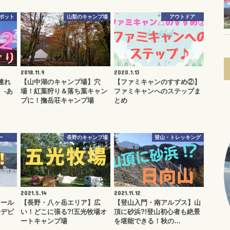
ポット
山梨のキャンプ場
アウトドア
2018.11.9
2020.1.13
連れ
【山中湖のキャンプ場】穴
【ファミキャンのすすめ②】
）-あ
場！紅葉狩り＆落ち葉キャン
ファミキャンへのステップま
プに！撫岳荘キャンプ場
とめ
ー
長野のキャンプ場
登山・トレッキング
2021.5.14
2021.11.12
クール
【長野・八ヶ岳エリア】広
【登山入門・南アルプス】山
ーデビ
い！どこに張る?!五光牧場オ
頂に砂浜?!登山初心者も絶景
ートキャンプ場
を堪能できる！秋の…