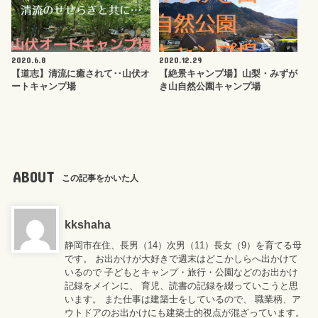
2020.6.8
2020.12.29
【道志】清流に癒されて‥山伏オ
【絶景キャンプ場】山梨・みずが
ートキャンプ場
き山自然公園キャンプ場
ABOUT
この記事をかいた人
kkshaha
静岡市在住、長男（14）次男（11）長女（9）を育てる母
です。 お出かけが大好きで週末はどこかしらへ出かけて
いるので 子どもとキャンプ・旅行・公園などのお出かけ
記録をメインに、 育児、読書の記録を綴っていこうと思
います。 また仕事は建築士をしているので、 職業柄、ア
ウトドアのお出かけにも建築士的視点が混ざっています。