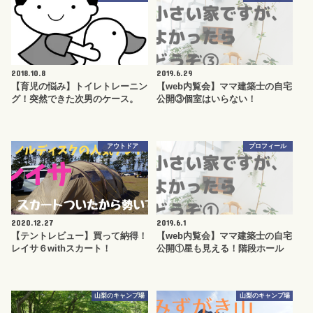
2018.10.8
2019.6.29
【育児の悩み】トイレトレーニン
【web内覧会】ママ建築士の自宅
グ！突然できた次男のケース。
公開③個室はいらない！
アウトドア
プロフィール
2020.12.27
2019.6.1
【テントレビュー】買って納得！
【web内覧会】ママ建築士の自宅
レイサ６withスカート！
公開①星も見える！階段ホール
山梨のキャンプ場
山梨のキャンプ場