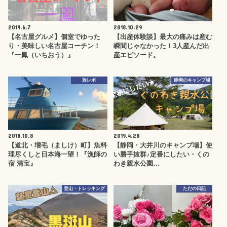
2019.6.7
2018.10.29
【名古屋グルメ】個室でゆった
【出産体験談】最大の痛みは産む
り・美味しい名古屋コーチン！
瞬間じゃなかった！3人産んだ出
『一鳳（いちおう）』
産エピソード。
旅レポ
静岡のキャンプ場
2018.10.8
2019.4.28
【道北・増毛（ましけ）町】魚料
【静岡・大井川のキャンプ場】使
理尽くしと日本海一望！『漁師の
い勝手抜群♪定番にしたい・くの
宿 清宝』
わき親水公園…
登山・トレッキング
ただの日記