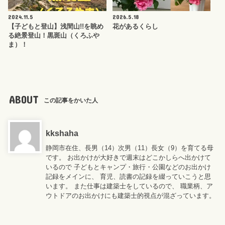
2024.11.5
2026.5.18
【子どもと登山】浅間山!!を眺め
花があるくらし
る絶景登山！黒斑山（くろふや
ま）！
ABOUT
この記事をかいた人
kkshaha
静岡市在住、長男（14）次男（11）長女（9）を育てる母
です。 お出かけが大好きで週末はどこかしらへ出かけて
いるので 子どもとキャンプ・旅行・公園などのお出かけ
記録をメインに、 育児、読書の記録を綴っていこうと思
います。 また仕事は建築士をしているので、 職業柄、ア
ウトドアのお出かけにも建築士的視点が混ざっています。