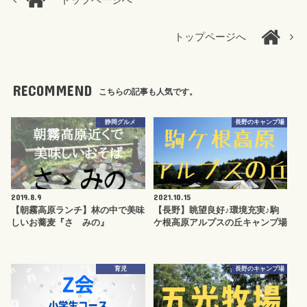
トップページへ
トップページへ
RECOMMEND
こちらの記事も人気です。
静岡グルメ
長野のキャンプ場
2019.8.9
2021.10.15
【朝霧高原ランチ】林の中で美味
【長野】眺望良好♪環境充実♪駒
しいお蕎麦『さゝみの』
ケ根高原アルプスの丘キャンプ場
育児
長野のキャンプ場