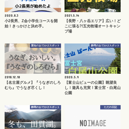
2020.8.3
2021.5.14
小2長男、Z会小学生コースを開
【長野・八ヶ岳エリア】広い！ど
始！きっかけと決め手。
こに張る?!五光牧場オートキャン
プ場
愛知のおでかけスポット
静岡のおでかけスポット
2018.12.18
2020.5.9
【名古屋グルメ】『うなぎのしろ
【富士山ビューの公園】眺望良
むら』でうなぎ尽くし！
し！遊具も充実！富士宮・白尾山
公園
静岡のおでかけスポット
ただの日記