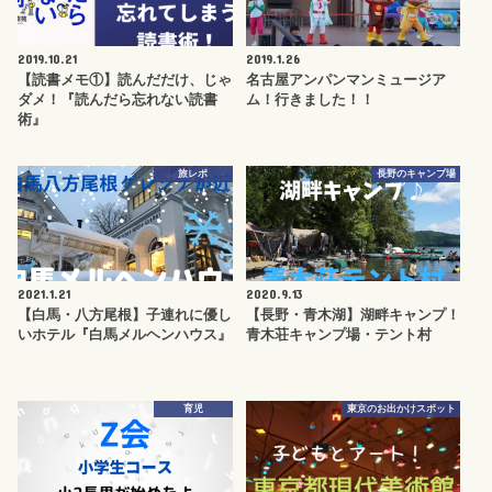
2019.10.21
2019.1.26
【読書メモ①】読んだだけ、じゃ
名古屋アンパンマンミュージア
ダメ！『読んだら忘れない読書
ム！行きました！！
術』
旅レポ
長野のキャンプ場
2021.1.21
2020.9.13
【白馬・八方尾根】子連れに優し
【長野・青木湖】湖畔キャンプ！
いホテル『白馬メルヘンハウス』
青木荘キャンプ場・テント村
育児
東京のお出かけスポット