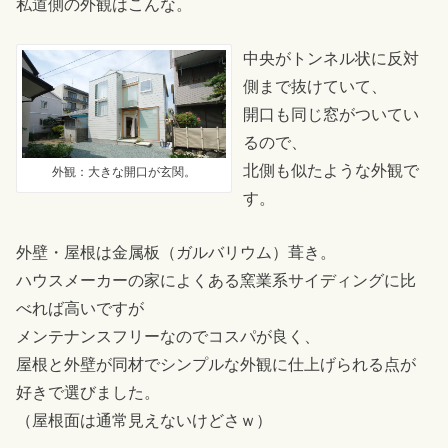
私道側の外観はこんな。
中央がトンネル状に反対
側まで抜けていて、
開口も同じ窓がついてい
るので、
北側も似たような外観で
外観：大きな開口が玄関。
す。
外壁・屋根は金属板（ガルバリウム）葺き。
ハウスメーカーの家によくある窯業系サイディングに比
べれば高いですが
メンテナンスフリーなのでコスパが良く、
屋根と外壁が同材でシンプルな外観に仕上げられる点が
好きで選びました。
（屋根面は通常見えないけどさｗ）