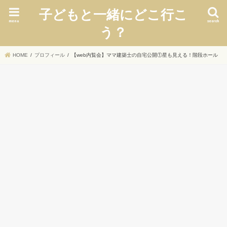
子どもと一緒にどこ行こ
menu
search
う？
HOME
プロフィール
【web内覧会】ママ建築士の自宅公開①星も見える！階段ホール