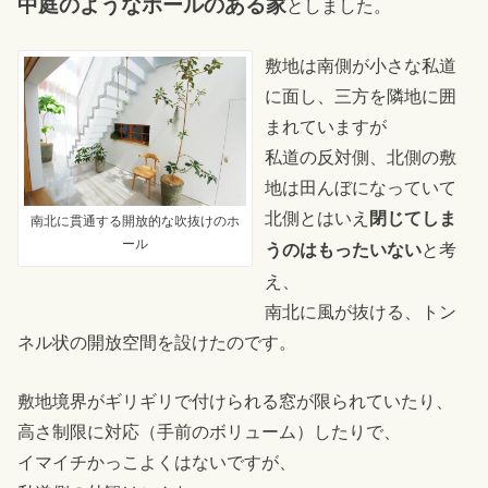
中庭のようなホールのある家
としました。
敷地は南側が小さな私道
に面し、三方を隣地に囲
まれていますが
私道の反対側、北側の敷
地は田んぼになっていて
北側とはいえ
閉じてしま
南北に貫通する開放的な吹抜けのホ
ール
と考
うのはもったいない
え、
南北に風が抜ける、トン
ネル状の開放空間を設けたのです。
敷地境界がギリギリで付けられる窓が限られていたり、
高さ制限に対応（手前のボリューム）したりで、
イマイチかっこよくはないですが、