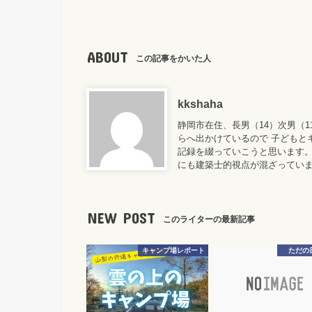
ABOUT
この記事をかいた人
kkshaha
静岡市在住、長男（14）次男（
らへ出かけているので 子どもと
記録を綴っていこうと思います。
にも建築士的視点が混ざってい
NEW POST
このライターの最新記事
キャンプ場レポート
ただの