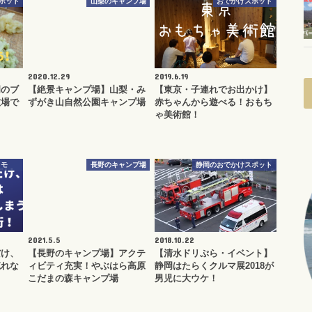
ポット
山梨のキャンプ場
おでかけスポット
2020.12.29
2019.6.19
岡のブ
【絶景キャンプ場】山梨・み
【東京・子連れでお出かけ】
牧場で
ずがき山自然公園キャンプ場
赤ちゃんから遊べる！おもち
ゃ美術館！
メモ
長野のキャンプ場
静岡のおでかけスポット
2021.5.5
2018.10.22
だけ、
【長野のキャンプ場】アクテ
【清水ドリぷら・イベント】
忘れな
ィビティ充実！やぶはら高原
静岡はたらくクルマ展2018が
こだまの森キャンプ場
男児に大ウケ！