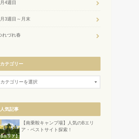
6月4週目
6月3週目～月末
つれづれ春
カテゴリー
人気記事
【南乗鞍キャンプ場】人気のBエリ
ア・ベストサイト探索！