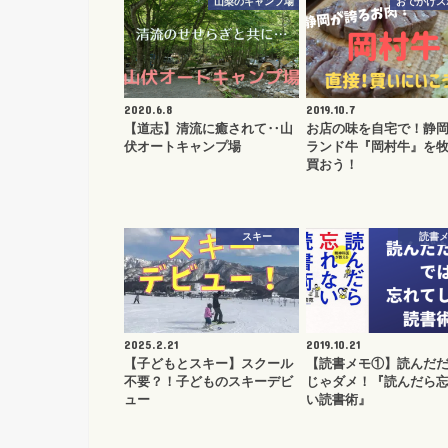
山梨のキャンプ場
おでかけス
2020.6.8
2019.10.7
【道志】清流に癒されて‥山
お店の味を自宅で！静
伏オートキャンプ場
ランド牛『岡村牛』を
買おう！
スキー
読書
2025.2.21
2019.10.21
【子どもとスキー】スクール
【読書メモ①】読んだ
不要？！子どものスキーデビ
じゃダメ！『読んだら
ュー
い読書術』