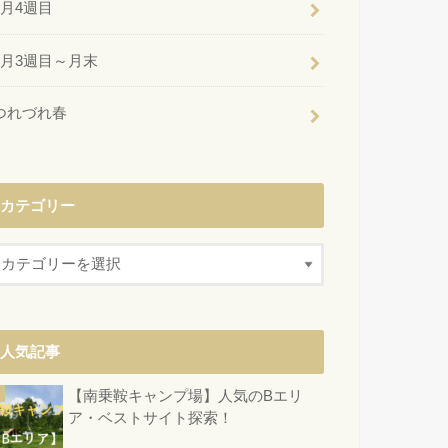
6月4週目
6月3週目～月末
つれづれ春
カテゴリー
人気記事
【南乗鞍キャンプ場】人気のBエリ
ア・ベストサイト探索！