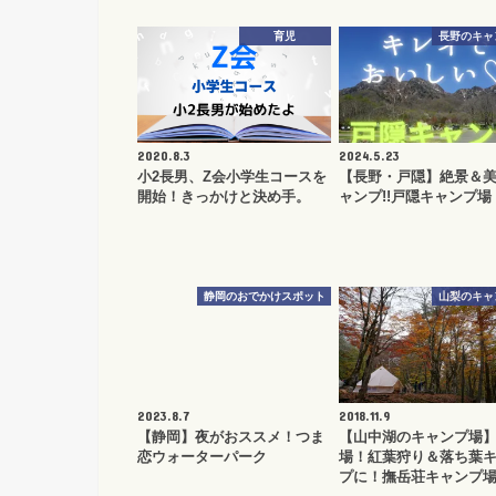
育児
長野のキャ
2020.8.3
2024.5.23
小2長男、Z会小学生コースを
【長野・戸隠】絶景＆
開始！きっかけと決め手。
ャンプ!!戸隠キャンプ場
静岡のおでかけスポット
山梨のキャ
2023.8.7
2018.11.9
【静岡】夜がおススメ！つま
【山中湖のキャンプ場
恋ウォーターパーク
場！紅葉狩り＆落ち葉
プに！撫岳荘キャンプ