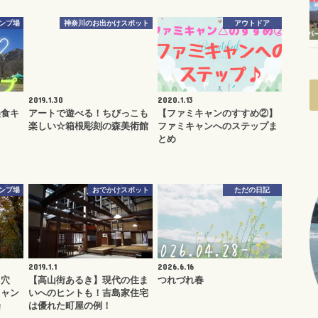
ンプ場
神奈川のお出かけスポット
アウトドア
2019.1.30
2020.1.13
美食キ
アートで遊べる！ちびっこも
【ファミキャンのすすめ②】
楽しい☆箱根彫刻の森美術館
ファミキャンへのステップま
とめ
ンプ場
おでかけスポット
ただの日記
2019.1.1
2026.6.16
】穴
【高山街あるき】現代の住ま
つれづれ春
キャン
いへのヒントも！吉島家住宅
場
は優れた町屋の例！