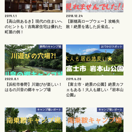
2019.1.1
2018.12.24
【高山街あるき】現代の住まいへ
【新穂高ロープウェー】攻略失
のヒントも！吉島家住宅は優れた
敗！絶景を逃した反省点。。
町屋の例！
静岡のキャンプ場
おでかけスポット
2020.8.1
2019.6.20
【浜松市春野】川遊びが楽しい！
【富士市・絶景の公園】絶景カフ
はるの川音の郷キャンプ場
ェもある！大人も嬉しい『岩本山
公園』
キャンプ場レポート
キャンプ場レポート