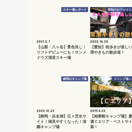
スキー場レポート
愛知のおでかけス
2021.2.7
2020.10.28
【山梨・八ヶ岳】景色良し！
【愛知】街歩きが楽しい
リフトデビューにも！サンメ
滑やきもの散歩道！
ドウズ清里スキー場
静岡のキャンプ場
キャンプ場レ
2020.12.22
2019.8.25
【静岡・浜名湖】広々芝生サ
【南乗鞍キャンプ場】
イト！湖見やすくなった！渚
適Ｃエリア・ベストサ
園キャンプ場
索！