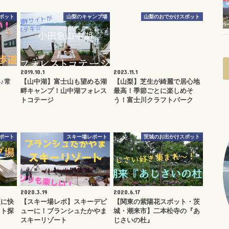
ポット
山梨のキャンプ場
山梨のおでかけスポット
2019.10.1
2023.11.1
♪常
【山中湖】富士山も望める湖
【山梨】芝生が綺麗で居心地
畔キャンプ！山中湖フォレス
最高！季節ごとに楽しめそ
トコテージ
う！富士川クラフトパーク
ポート
スキー場レポート
茨城のお出かけスポット
2020.3.19
2020.6.17
夏に快
【スキー場レポ】スキーデビ
【関東の紫陽花スポット・茨
イト探
ューに！ブランシュたかやま
城・潮来市】二本松寺の『あ
スキーリゾート
じさいの杜』