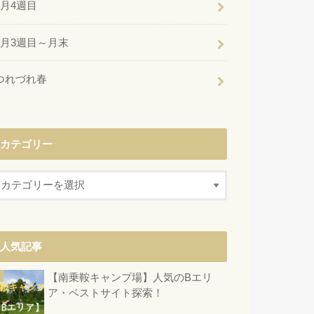
6月4週目
6月3週目～月末
つれづれ春
カテゴリー
人気記事
【南乗鞍キャンプ場】人気のBエリ
ア・ベストサイト探索！