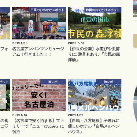
児
三重のお出かけスポット
静岡のおでかけスポット
2019.1.26
2020.5.18
ンフォ
名古屋アンパンマンミュージ
【伊豆の公園】水遊びや虫捕
アム！行きました！！
りに♪遊具もあり♪『市民の森
浮橋』
ポット
旅レポ
旅レポ
2019.6.14
2021.1.21
もの食
【名古屋で安く泊まる】ファ
【白馬・八方尾根】子連れに
ちご♡
ミリーで『ニューひふみ』に
優しいホテル『白馬メルヘン
宿泊
ハウス』