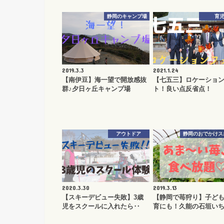
静岡のキャンプ場
育
2019.3.3
2021.1.24
【南伊豆】海一望で開放感抜
【七五三】ロケーショ
群♪夕日ヶ丘キャンプ場
ト！良い点反省点！
アウトドア
静岡のおでかけス
2020.3.30
2019.3.13
【スキーデビュー失敗】3歳
【静岡で苺狩り】子ど
児をスクールに入れたら‥
育にも！久能の石垣い