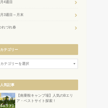
6月4週目
6月3週目～月末
つれづれ春
カテゴリー
人気記事
【南乗鞍キャンプ場】人気のBエリ
ア・ベストサイト探索！