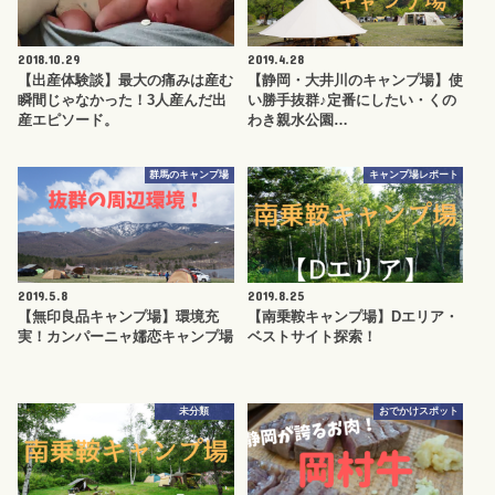
2018.10.29
2019.4.28
【出産体験談】最大の痛みは産む
【静岡・大井川のキャンプ場】使
瞬間じゃなかった！3人産んだ出
い勝手抜群♪定番にしたい・くの
産エピソード。
わき親水公園…
群馬のキャンプ場
キャンプ場レポート
2019.5.8
2019.8.25
【無印良品キャンプ場】環境充
【南乗鞍キャンプ場】Dエリア・
実！カンパーニャ嬬恋キャンプ場
ベストサイト探索！
未分類
おでかけスポット