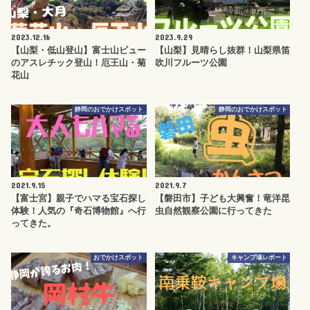
2023.12.16
2023.9.29
【山梨・低山登山】富士山ビュー
【山梨】見晴らし抜群！山梨県笛
のアスレチック登山！厄王山・菊
吹川フルーツ公園
花山
静岡のおでかけスポット
静岡のおでかけスポット
2021.9.15
2021.9.7
【富士宮】親子でハマる宝石探し
【磐田市】子ども大興奮！竜洋昆
体験！人気の『奇石博物館』へ行
虫自然観察公園に行ってきた
ってきた。
おでかけスポット
キャンプ場レポート