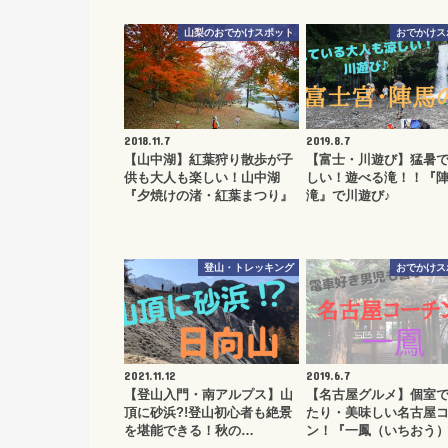
山梨のおでかけスポット
おでかけス
2018.11.7
2019.8.7
【山中湖】紅葉狩り散歩が子
【富士・川遊び】猛暑
供も大人も楽しい！山中湖
しい！遊べる滝！！『
『夕焼けの渚・紅葉まつり』
滝』で川遊び♪
登山・トレッキング
おでかけス
2021.11.12
2019.6.7
【登山入門・南アルプス】山
【名古屋グルメ】個室
頂に砂浜?!登山初心者も絶景
たり・美味しい名古屋
を堪能できる！秋の…
ン！『一鳳（いちおう