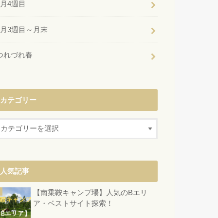
6月4週目
6月3週目～月末
つれづれ春
カテゴリー
人気記事
【南乗鞍キャンプ場】人気のBエリ
ア・ベストサイト探索！