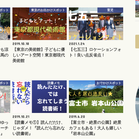
ポット
東京のお出かけスポット
育児
2019.10.18
2021.1.24
でも涼
【東京の美術館】子どもに優
【七五三】ロケーションフォ
陣馬の
しいアート空間！東京都現代
ト！良い点反省点！
美術館
ポット
読書メモ
おでかけスポット
2019.10.21
2019.6.20
でゆっ
【読書メモ①】読んだだけ、
【富士市・絶景の公園】絶景
コーチ
じゃダメ！『読んだら忘れな
カフェもある！大人も嬉しい
）』
い読書術』
『岩本山公園』