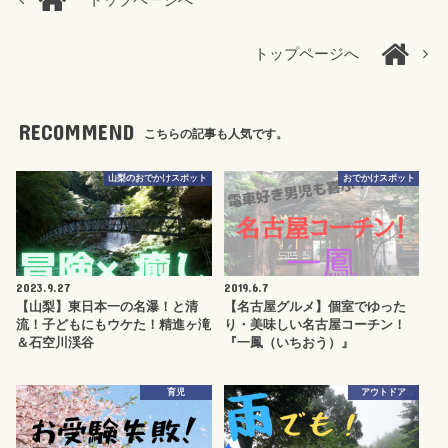
トップページへ
トップページへ
RECOMMEND
こちらの記事も人気です。
山梨のおでかけスポット
おでかけスポット
2023.9.27
2019.6.7
【山梨】東日本一の名瀑！と清
【名古屋グルメ】個室でゆった
流！子どもにもウケた！精進ヶ滝
り・美味しい名古屋コーチン！
＆石空川渓谷
『一鳳（いちおう）』
育児
アウトドア