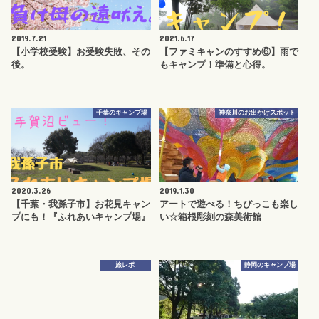
2019.7.21
2021.6.17
【小学校受験】お受験失敗、その
【ファミキャンのすすめ⑥】雨で
後。
もキャンプ！準備と心得。
千葉のキャンプ場
神奈川のお出かけスポット
2020.3.26
2019.1.30
【千葉・我孫子市】お花見キャン
アートで遊べる！ちびっこも楽し
プにも！『ふれあいキャンプ場』
い☆箱根彫刻の森美術館
旅レポ
静岡のキャンプ場