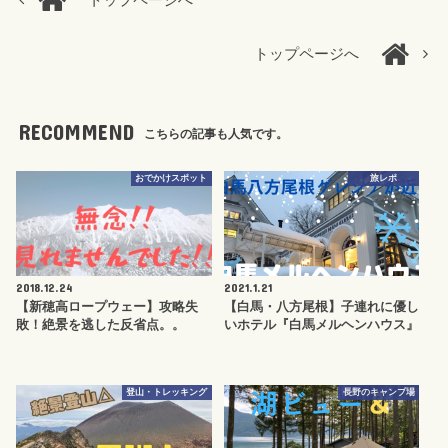
トップページへ
トップページへ
RECOMMEND
こちらの記事も人気です。
おでかけスポット
旅レポ
2018.12.24
2021.1.21
【新穂高ロープウェー】攻略失
【白馬・八方尾根】子連れに優し
敗！絶景を逃した反省点。。
いホテル『白馬メルヘンハウス』
登山・トレッキング
長野のキャンプ場