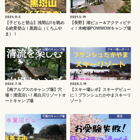
2024.11.5
2021.5.19
【子どもと登山】浅間山!!を眺め
【長野】湖ビュー＆アクティビテ
る絶景登山！黒斑山（くろふや
ィ！木崎湖POWWOWキャンプ場
ま）！
山梨のキャンプ場
スキー場レポート
2022.7.15
2020.3.19
【南アルプスのキャンプ場】穴
【スキー場レポ】スキーデビュー
場！清流沿い！尾白川リゾートオ
に！ブランシュたかやまスキーリ
ートキャンプ場
ゾート
千葉のキャンプ場
育児