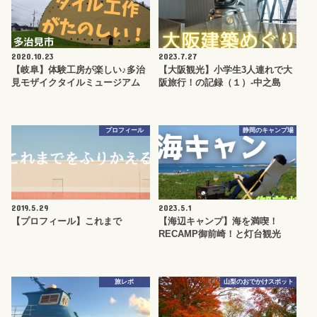
2020.10.23
2023.7.27
【岐阜】体験工房が楽しい♪多治
【大阪観光】小学生3人連れで大
見モザイクタイルミュージアム
阪旅行！の記録（１）-中之島
プロフィール
静岡のキャンプ場
2019.5.29
2023.5.1
【プロフィール】これまで
【海辺キャンプ】海を満喫！
RECAMP御前崎！と灯台観光
旅レポ
山梨のおでかけスポット