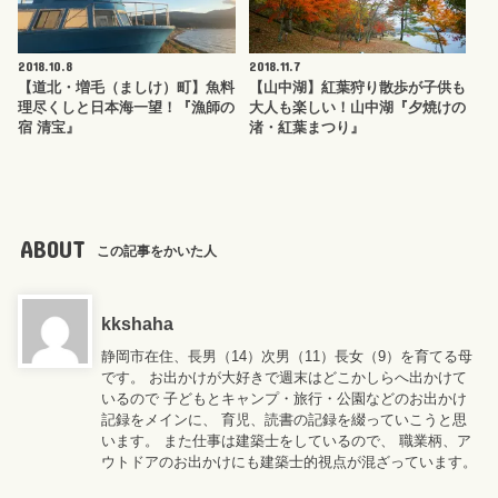
2018.10.8
2018.11.7
【道北・増毛（ましけ）町】魚料
【山中湖】紅葉狩り散歩が子供も
理尽くしと日本海一望！『漁師の
大人も楽しい！山中湖『夕焼けの
宿 清宝』
渚・紅葉まつり』
ABOUT
この記事をかいた人
kkshaha
静岡市在住、長男（14）次男（11）長女（9）を育てる母
です。 お出かけが大好きで週末はどこかしらへ出かけて
いるので 子どもとキャンプ・旅行・公園などのお出かけ
記録をメインに、 育児、読書の記録を綴っていこうと思
います。 また仕事は建築士をしているので、 職業柄、ア
ウトドアのお出かけにも建築士的視点が混ざっています。