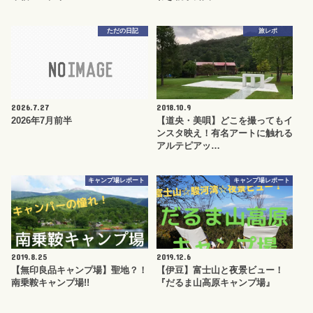
ただの日記
旅レポ
2026.7.27
2018.10.9
2026年7月前半
【道央・美唄】どこを撮ってもイ
ンスタ映え！有名アートに触れる
アルテピアッ…
キャンプ場レポート
キャンプ場レポート
2019.8.25
2019.12.6
【無印良品キャンプ場】聖地？！
【伊豆】富士山と夜景ビュー！
南乗鞍キャンプ場!!
『だるま山高原キャンプ場』