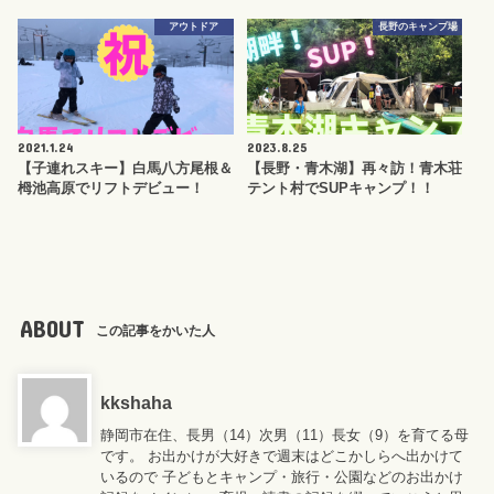
アウトドア
長野のキャンプ場
2021.1.24
2023.8.25
【子連れスキー】白馬八方尾根＆
【長野・青木湖】再々訪！青木荘
栂池高原でリフトデビュー！
テント村でSUPキャンプ！！
ABOUT
この記事をかいた人
kkshaha
静岡市在住、長男（14）次男（11）長女（9）を育てる母
です。 お出かけが大好きで週末はどこかしらへ出かけて
いるので 子どもとキャンプ・旅行・公園などのお出かけ