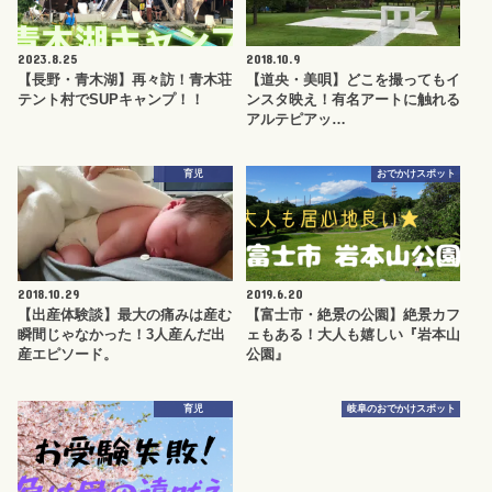
2023.8.25
2018.10.9
【長野・青木湖】再々訪！青木荘
【道央・美唄】どこを撮ってもイ
テント村でSUPキャンプ！！
ンスタ映え！有名アートに触れる
アルテピアッ…
育児
おでかけスポット
2018.10.29
2019.6.20
【出産体験談】最大の痛みは産む
【富士市・絶景の公園】絶景カフ
瞬間じゃなかった！3人産んだ出
ェもある！大人も嬉しい『岩本山
産エピソード。
公園』
育児
岐阜のおでかけスポット