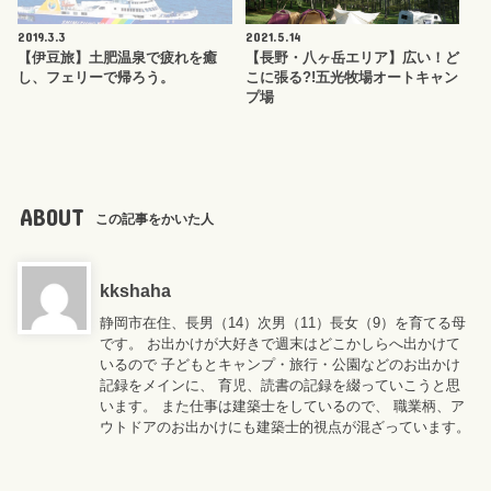
2019.3.3
2021.5.14
【伊豆旅】土肥温泉で疲れを癒
【長野・八ヶ岳エリア】広い！ど
し、フェリーで帰ろう。
こに張る?!五光牧場オートキャン
プ場
ABOUT
この記事をかいた人
kkshaha
静岡市在住、長男（14）次男（11）長女（9）を育てる母
です。 お出かけが大好きで週末はどこかしらへ出かけて
いるので 子どもとキャンプ・旅行・公園などのお出かけ
記録をメインに、 育児、読書の記録を綴っていこうと思
います。 また仕事は建築士をしているので、 職業柄、ア
ウトドアのお出かけにも建築士的視点が混ざっています。