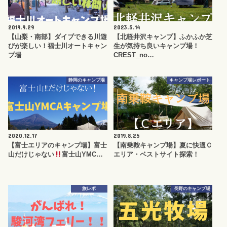
2019.9.29
2023.5.14
【山梨・南部】ダイブできる川遊
【北軽井沢キャンプ】ふかふか芝
びが楽しい！福士川オートキャン
生が気持ち良いキャンプ場！
プ場
CREST_no…
静岡のキャンプ場
キャンプ場レポート
2020.12.17
2019.8.25
【富士エリアのキャンプ場】富士
【南乗鞍キャンプ場】夏に快適Ｃ
山だけじゃない
富士山YMC…
エリア・ベストサイト探索！
旅レポ
長野のキャンプ場