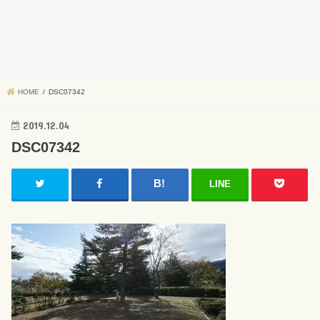
HOME
DSC07342
2019.12.04
DSC07342
LINE