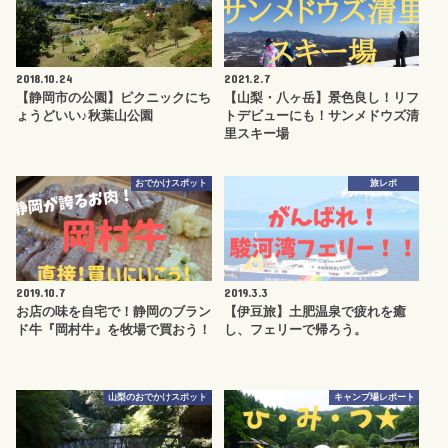
2018.10.24
2021.2.7
【静岡市の公園】ピクニックにち
【山梨・八ヶ岳】景色良し！リフ
ょうどいい♪秋葉山公園
トデビューにも！サンメドウズ清
里スキー場
おでかけスポット
旅レポ
2019.10.7
2019.3.3
お店の味を自宅で！静岡のブラン
【伊豆旅】土肥温泉で疲れを癒
ド牛『岡村牛』を牧場で買おう！
し、フェリーで帰ろう。
山梨のおでかけスポット
キャンプ場レポート