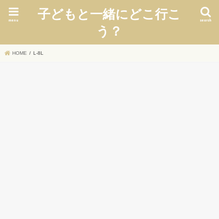
子どもと一緒にどこ行こ
menu
search
う？
HOME
L-8L