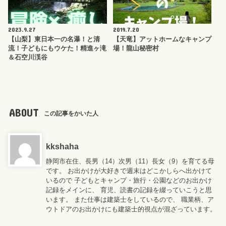
2023.9.27
2019.7.20
【山梨】東日本一の名瀑！と清
【天竜】アットホームなキャンプ
流！子どもにもウケた！精進ヶ滝
場！龍山秘密村
＆石空川渓谷
ABOUT
この記事をかいた人
kkshaha
静岡市在住、長男（14）次男（11）長女（9）を育てる母
です。 お出かけが大好きで週末はどこかしらへ出かけて
いるので 子どもとキャンプ・旅行・公園などのお出かけ
記録をメインに、 育児、読書の記録を綴っていこうと思
います。 また仕事は建築士をしているので、 職業柄、ア
ウトドアのお出かけにも建築士的視点が混ざっています。