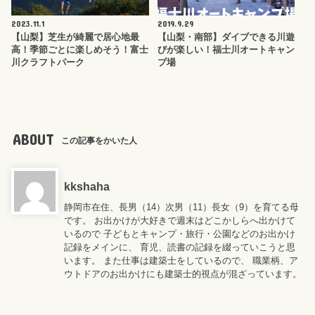
2023.11.1
2019.9.29
【山梨】芝生が綺麗で居心地最
【山梨・南部】ダイブできる川遊
高！季節ごとに楽しめそう！富士
びが楽しい！福士川オートキャン
川クラフトパーク
プ場
ABOUT
この記事をかいた人
kkshaha
静岡市在住、長男（14）次男（11）長女（9）を育てる母
です。 お出かけが大好きで週末はどこかしらへ出かけて
いるので 子どもとキャンプ・旅行・公園などのお出かけ
記録をメインに、 育児、読書の記録を綴っていこうと思
います。 また仕事は建築士をしているので、 職業柄、ア
ウトドアのお出かけにも建築士的視点が混ざっています。