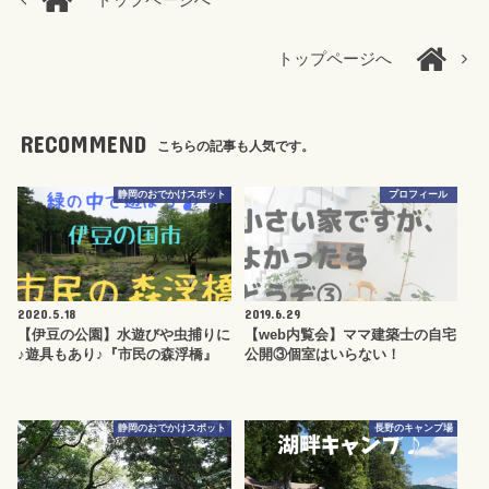
トップページへ
トップページへ
RECOMMEND
こちらの記事も人気です。
静岡のおでかけスポット
プロフィール
2020.5.18
2019.6.29
【伊豆の公園】水遊びや虫捕りに
【web内覧会】ママ建築士の自宅
♪遊具もあり♪『市民の森浮橋』
公開③個室はいらない！
静岡のおでかけスポット
長野のキャンプ場