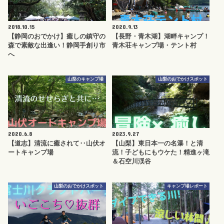
2018.10.15
2020.9.13
【静岡のおでかけ】癒しの鎮守の
【長野・青木湖】湖畔キャンプ！
森で素敵な出逢い！静岡手創り市
青木荘キャンプ場・テント村
へ
山梨のキャンプ場
山梨のおでかけスポット
2020.6.8
2023.9.27
【道志】清流に癒されて‥山伏オ
【山梨】東日本一の名瀑！と清
ートキャンプ場
流！子どもにもウケた！精進ヶ滝
＆石空川渓谷
山梨のおでかけスポット
キャンプ場レポート