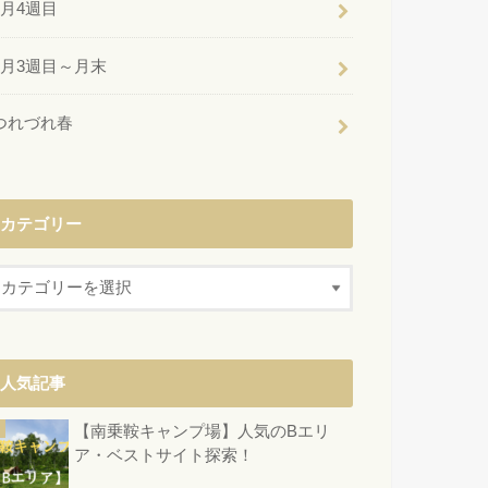
6月4週目
6月3週目～月末
つれづれ春
カテゴリー
人気記事
【南乗鞍キャンプ場】人気のBエリ
ア・ベストサイト探索！