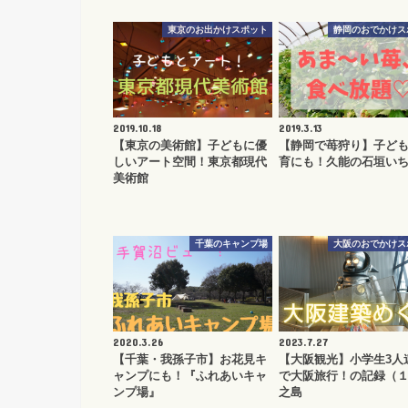
東京のお出かけスポット
静岡のおでかけス
2019.10.18
2019.3.13
【東京の美術館】子どもに優
【静岡で苺狩り】子ど
しいアート空間！東京都現代
育にも！久能の石垣い
美術館
千葉のキャンプ場
大阪のおでかけス
2020.3.26
2023.7.27
【千葉・我孫子市】お花見キ
【大阪観光】小学生3人
ャンプにも！『ふれあいキャ
で大阪旅行！の記録（１
ンプ場』
之島