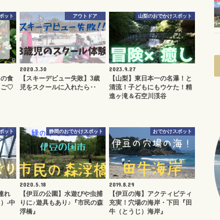
ポット
アウトドア
山梨のおでかけスポット
2020.3.30
2023.9.27
もの食
【スキーデビュー失敗】3歳
【山梨】東日本一の名瀑！と
ちご♡
児をスクールに入れたら‥
清流！子どもにもウケた！精
進ヶ滝＆石空川渓谷
ポット
静岡のおでかけスポット
おでかけスポット
2020.5.18
2019.8.29
連れ
【伊豆の公園】水遊びや虫捕
【伊豆の海】アクティビティ
）-中
りに♪遊具もあり♪『市民の森
充実！穴場の海岸・下田『田
浮橋』
牛（とうじ）海岸』