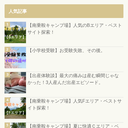
人気記事
【南乗鞍キャンプ場】人気のBエリア・ベスト
サイト探索！
【小学校受験】お受験失敗、その後。
【出産体験談】最大の痛みは産む瞬間じゃな
かった！3人産んだ出産エピソード。
【南乗鞍キャンプ場】人気Fエリア・ベストサ
イト探索！
【南乗鞍キャンプ場】夏に快適Ｃエリア・ベ