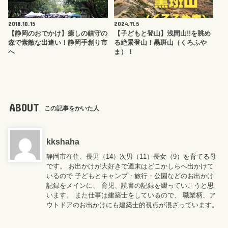
2018.10.15
2024.11.5
【静岡のおでかけ】癒しの鎮守の
【子どもと登山】浅間山!!を眺め
森で素敵な出逢い！静岡手創り市
る絶景登山！黒斑山（くろふや
へ
ま）！
ABOUT
この記事をかいた人
kkshaha
静岡市在住、長男（14）次男（11）長女（9）を育てる母
です。 お出かけが大好きで週末はどこかしらへ出かけて
いるので 子どもとキャンプ・旅行・公園などのお出かけ
記録をメインに、 育児、読書の記録を綴っていこうと思
います。 また仕事は建築士をしているので、 職業柄、ア
ウトドアのお出かけにも建築士的視点が混ざっています。