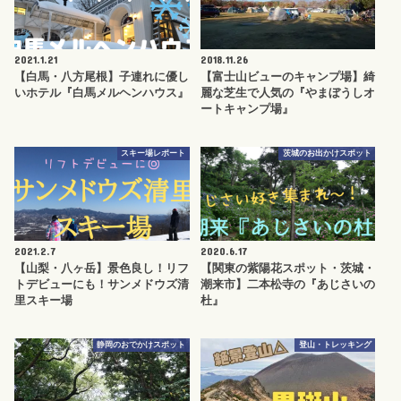
2021.1.21
2018.11.26
【白馬・八方尾根】子連れに優し
【富士山ビューのキャンプ場】綺
いホテル『白馬メルヘンハウス』
麗な芝生で人気の『やまぼうしオ
ートキャンプ場』
スキー場レポート
茨城のお出かけスポット
2021.2.7
2020.6.17
【山梨・八ヶ岳】景色良し！リフ
【関東の紫陽花スポット・茨城・
トデビューにも！サンメドウズ清
潮来市】二本松寺の『あじさいの
里スキー場
杜』
静岡のおでかけスポット
登山・トレッキング