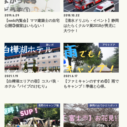
2019.6.29
2018.10.22
【web内覧会】ママ建築士の自宅
【清水ドリぷら・イベント】静岡
公開③個室はいらない！
はたらくクルマ展2018が男児に
大ウケ！
旅レポ
アウトドア
2021.1.19
2021.6.17
【白樺湖エリアの宿】コスパ良・
【ファミキャンのすすめ⑥】雨で
ホテル『パイプのけむり』
もキャンプ！準備と心得。
長野のキャンプ場
静岡のおでかけスポット