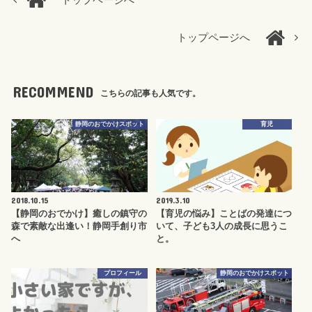
トップページへ
トップページへ
RECOMMEND
こちらの記事も人気です。
静岡のおでかけスポット
育児
2018.10.15
2019.3.10
【静岡のおでかけ】癒しの鎮守の
【育児の悩み】ことばの発達につ
森で素敵な出逢い！静岡手創り市
いて、子ども3人の成長に思うこ
へ
と。
プロフィール
静岡のおでかけスポット