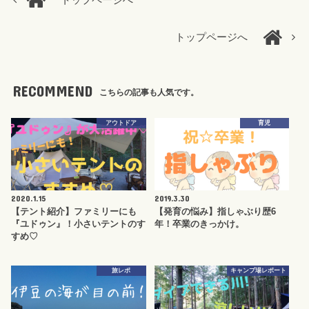
トップページへ
トップページへ
RECOMMEND
こちらの記事も人気です。
アウトドア
育児
2020.1.15
2019.3.30
【テント紹介】ファミリーにも
【発育の悩み】指しゃぶり歴6
『ユドゥン』！小さいテントのす
年！卒業のきっかけ。
すめ♡
旅レポ
キャンプ場レポート