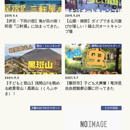
2019.9.4
2019.9.29
【伊豆・下田の宿】海が目の前！
【山梨・南部】ダイブできる川遊
民宿『三軒屋』に泊まってきた。
びが楽しい！福士川オートキャン
プ場
登山・トレッキング
静岡のおでかけスポット
2024.11.5
2021.9.7
【子どもと登山】浅間山!!を眺め
【磐田市】子ども大興奮！竜洋昆
る絶景登山！黒斑山（くろふや
虫自然観察公園に行ってきた
ま）！
大阪のおでかけスポット
ただの日記