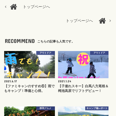
トップページへ
トップページへ
RECOMMEND
こちらの記事も人気です。
アウトドア
アウトドア
2021.6.17
2021.1.24
【ファミキャンのすすめ⑥】雨で
【子連れスキー】白馬八方尾根＆
もキャンプ！準備と心得。
栂池高原でリフトデビュー！
静岡グルメ
キャンプ場レポート