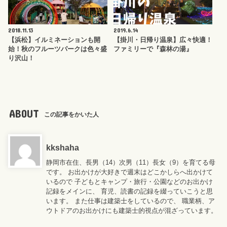
2018.11.13
2019.6.14
【浜松】イルミネーションも開
【掛川・日帰り温泉】広々快適！
始！秋のフルーツパークは色々盛
ファミリーで『森林の湯』
り沢山！
ABOUT
この記事をかいた人
kkshaha
静岡市在住、長男（14）次男（11）長女（9）を育てる母
です。 お出かけが大好きで週末はどこかしらへ出かけて
いるので 子どもとキャンプ・旅行・公園などのお出かけ
記録をメインに、 育児、読書の記録を綴っていこうと思
います。 また仕事は建築士をしているので、 職業柄、ア
ウトドアのお出かけにも建築士的視点が混ざっています。