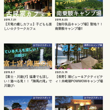
2019.7.21
2019.8.25
【天竜の癒しカフェ】子どもも楽
【無印良品キャンプ場】聖地？！
しい☆クラークカフェ
南乗鞍キャンプ場!!
おでかけスポット
長野のキャンプ場
2019.8.7
2021.5.19
【富士・川遊び】猛暑でも涼し
【長野】湖ビュー＆アクティビテ
い！遊べる滝！！『陣馬の滝』で
ィ！木崎湖POWWOWキャンプ場
川遊び♪
おでかけスポット
おでかけスポット