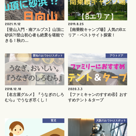
2021.11.12
2019.8.25
【登山入門・南アルプス】山頂に
【南乗鞍キャンプ場】人気のBエ
砂浜?!登山初心者も絶景を堪能で
リア・ベストサイト探索！
きる！秋の…
愛知のおでかけスポット
アウトドア
2018.12.18
2020.3.3
【名古屋グルメ】『うなぎのしろ
【ファミキャンのすすめ④】おす
むら』でうなぎ尽くし！
すめテント＆タープ
育児
大阪のおでかけスポット