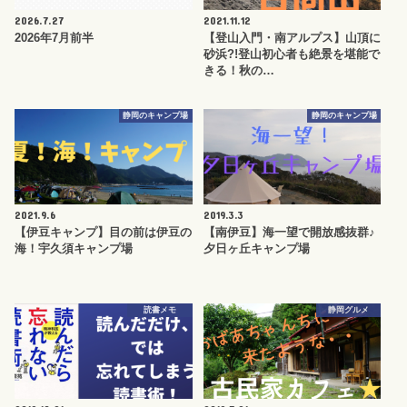
2026.7.27
2021.11.12
2026年7月前半
【登山入門・南アルプス】山頂に
砂浜?!登山初心者も絶景を堪能で
きる！秋の…
静岡のキャンプ場
静岡のキャンプ場
2021.9.6
2019.3.3
【伊豆キャンプ】目の前は伊豆の
【南伊豆】海一望で開放感抜群♪
海！宇久須キャンプ場
夕日ヶ丘キャンプ場
読書メモ
静岡グルメ