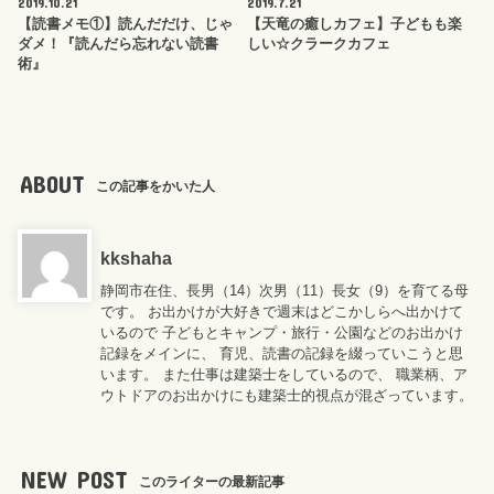
2019.10.21
2019.7.21
【読書メモ①】読んだだけ、じゃ
【天竜の癒しカフェ】子どもも楽
ダメ！『読んだら忘れない読書
しい☆クラークカフェ
術』
ABOUT
この記事をかいた人
kkshaha
静岡市在住、長男（14）次男（11）長女（9）を育てる母
です。 お出かけが大好きで週末はどこかしらへ出かけて
いるので 子どもとキャンプ・旅行・公園などのお出かけ
記録をメインに、 育児、読書の記録を綴っていこうと思
います。 また仕事は建築士をしているので、 職業柄、ア
ウトドアのお出かけにも建築士的視点が混ざっています。
NEW POST
このライターの最新記事