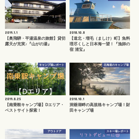
2019.1.1
2018.10.8
【奥飛騨・平湯温泉の旅館】貸切
【道北・増毛（ましけ）町】魚料
露天が充実♪『山がの湯』
理尽くしと日本海一望！『漁師の
宿 清宝』
キャンプ場レポート
北海道のキャンプ場
2019.8.25
2018.10.1
【南乗鞍キャンプ場】Dエリア・
洞爺湖畔の高規格キャンプ場！財
ベストサイト探索！
田キャンプ場
アウトドア
スキー場レポート