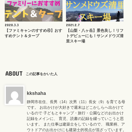
2020.3.3
2021.2.7
【ファミキャンのすすめ④】おす
【山梨・八ヶ岳】景色良し！リフ
すめテント＆タープ
トデビューにも！サンメドウズ清
里スキー場
ABOUT
この記事をかいた人
kkshaha
静岡市在住、長男（14）次男（11）長女（9）を育てる母
です。 お出かけが大好きで週末はどこかしらへ出かけて
いるので 子どもとキャンプ・旅行・公園などのお出かけ
記録をメインに、 育児、読書の記録を綴っていこうと思
います。 また仕事は建築士をしているので、 職業柄、ア
ウトドアのお出かけにも建築士的視点が混ざっています。