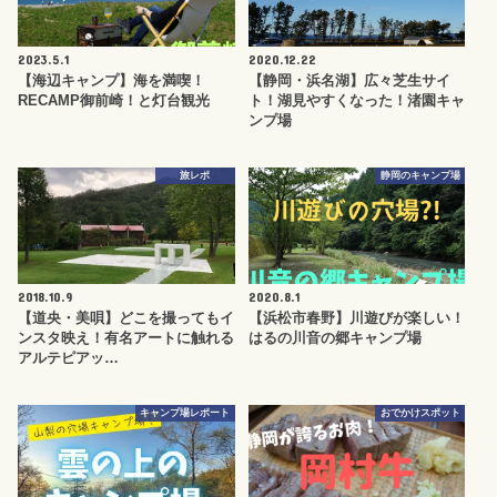
2023.5.1
2020.12.22
【海辺キャンプ】海を満喫！
【静岡・浜名湖】広々芝生サイ
RECAMP御前崎！と灯台観光
ト！湖見やすくなった！渚園キャ
ンプ場
旅レポ
静岡のキャンプ場
2018.10.9
2020.8.1
【道央・美唄】どこを撮ってもイ
【浜松市春野】川遊びが楽しい！
ンスタ映え！有名アートに触れる
はるの川音の郷キャンプ場
アルテピアッ…
キャンプ場レポート
おでかけスポット