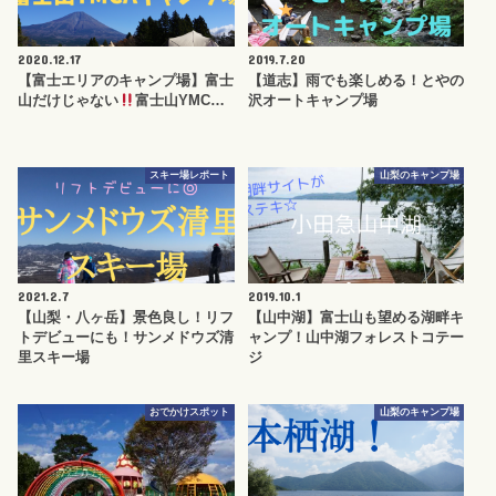
2020.12.17
2019.7.20
【富士エリアのキャンプ場】富士
【道志】雨でも楽しめる！とやの
山だけじゃない
富士山YMC…
沢オートキャンプ場
スキー場レポート
山梨のキャンプ場
2021.2.7
2019.10.1
【山梨・八ヶ岳】景色良し！リフ
【山中湖】富士山も望める湖畔キ
トデビューにも！サンメドウズ清
ャンプ！山中湖フォレストコテー
里スキー場
ジ
おでかけスポット
山梨のキャンプ場