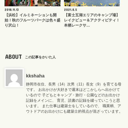
2018.11.13
2021.8.5
【浜松】イルミネーションも開
【富士五湖エリアのキャンプ場】
始！秋のフルーツパークは色々盛
レイクビュー＆アクティビティ！
り沢山！
本栖レークサ…
ABOUT
この記事をかいた人
kkshaha
静岡市在住、長男（14）次男（11）長女（9）を育てる母
です。 お出かけが大好きで週末はどこかしらへ出かけて
いるので 子どもとキャンプ・旅行・公園などのお出かけ
記録をメインに、 育児、読書の記録を綴っていこうと思
います。 また仕事は建築士をしているので、 職業柄、ア
ウトドアのお出かけにも建築士的視点が混ざっています。