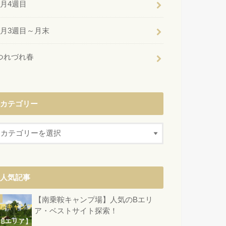
6月4週目
6月3週目～月末
つれづれ春
カテゴリー
人気記事
【南乗鞍キャンプ場】人気のBエリ
ア・ベストサイト探索！