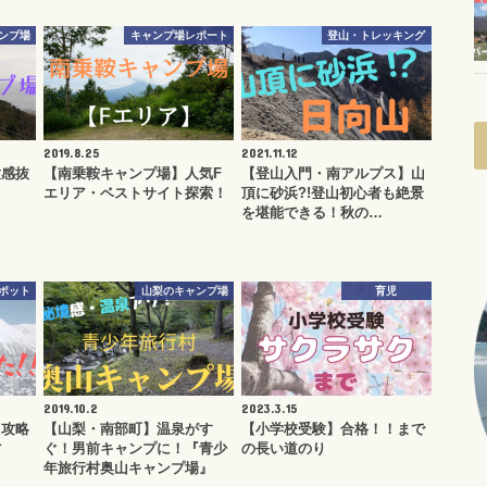
ンプ場
キャンプ場レポート
登山・トレッキング
2019.8.25
2021.11.12
放感抜
【南乗鞍キャンプ場】人気F
【登山入門・南アルプス】山
エリア・ベストサイト探索！
頂に砂浜?!登山初心者も絶景
を堪能できる！秋の…
ポット
山梨のキャンプ場
育児
2019.10.2
2023.3.15
】攻略
【山梨・南部町】温泉がす
【小学校受験】合格！！まで
省
ぐ！男前キャンプに！『青少
の長い道のり
年旅行村奥山キャンプ場』