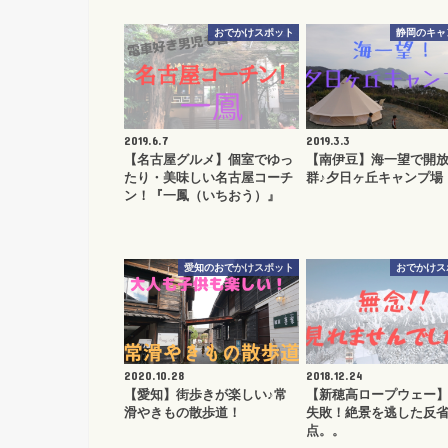
おでかけスポット
静岡のキャ
2019.6.7
2019.3.3
【名古屋グルメ】個室でゆっ
【南伊豆】海一望で開
たり・美味しい名古屋コーチ
群♪夕日ヶ丘キャンプ場
ン！『一鳳（いちおう）』
愛知のおでかけスポット
おでかけス
2020.10.28
2018.12.24
【愛知】街歩きが楽しい♪常
【新穂高ロープウェー
滑やきもの散歩道！
失敗！絶景を逃した反
点。。