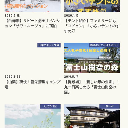
2020.3.12
2020.1.15
【白樺湖】リピート必至！ペンシ
【テント紹介】ファミリーにも
ョン『サワ・ルージュ』に宿泊
『ユドゥン』！小さいテントのす
すめ♡
山梨のキャンプ場
静岡のおでかけスポット
2020.6.26
2019.5.17
【山梨】爽快！新栄清里キャンプ
【御殿場】「新しい形の公園」！
場
丸一日楽しめる『富士山樹空の
森』
ただの日記
旅レポ