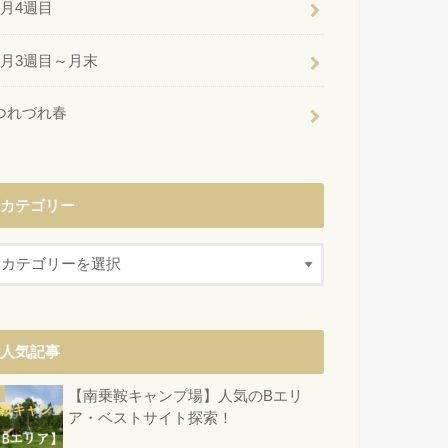
6月4週目
6月3週目～月末
つれづれ春
カテゴリー
人気記事
【南乗鞍キャンプ場】人気のBエリ
ア・ベストサイト探索！