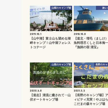
山梨のキャンプ場
旅レ
2019.10.1
2018.10.8
【山中湖】富士山も望める湖
【道北・増毛（ましけ
畔キャンプ！山中湖フォレス
魚料理尽くしと日本海
トコテージ
『漁師の宿 清宝』
山梨のキャンプ場
長野のキャ
2020.6.8
2021.5.5
【道志】清流に癒されて‥山
【長野のキャンプ場】
伏オートキャンプ場
ィビティ充実！やぶは
こだまの森キャンプ場