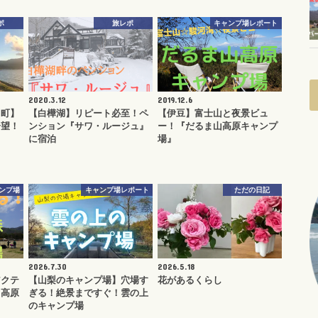
ポ
旅レポ
キャンプ場レポート
2020.3.12
2019.12.6
）町】
【白樺湖】リピート必至！ペ
【伊豆】富士山と夜景ビュ
一望！
ンション『サワ・ルージュ』
ー！『だるま山高原キャンプ
に宿泊
場』
ンプ場
キャンプ場レポート
ただの日記
2026.7.30
2026.5.18
アクテ
【山梨のキャンプ場】穴場す
花があるくらし
ら高原
ぎる！絶景まですぐ！雲の上
のキャンプ場