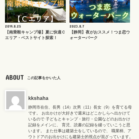
2019.8.25
2023.8.7
【南乗鞍キャンプ場】夏に快適Ｃ
【静岡】夜がおススメ！つま恋ウ
エリア・ベストサイト探索！
ォーターパーク
ABOUT
この記事をかいた人
kkshaha
静岡市在住、長男（14）次男（11）長女（9）を育てる母
です。 お出かけが大好きで週末はどこかしらへ出かけて
いるので 子どもとキャンプ・旅行・公園などのお出かけ
記録をメインに、 育児、読書の記録を綴っていこうと思
います。 また仕事は建築士をしているので、 職業柄、ア
ウトドアのお出かけにも建築士的視点が混ざっています。