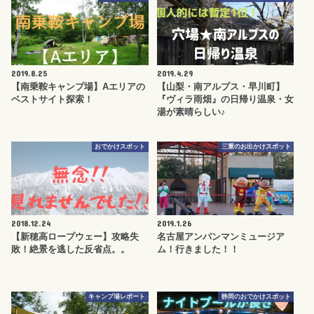
2019.8.25
2019.4.29
【南乗鞍キャンプ場】Aエリアの
【山梨・南アルプス・早川町】
ベストサイト探索！
『ヴィラ雨畑』の日帰り温泉・女
湯が素晴らしい♪
おでかけスポット
三重のお出かけスポット
2018.12.24
2019.1.26
【新穂高ロープウェー】攻略失
名古屋アンパンマンミュージア
敗！絶景を逃した反省点。。
ム！行きました！！
キャンプ場レポート
静岡のおでかけスポット