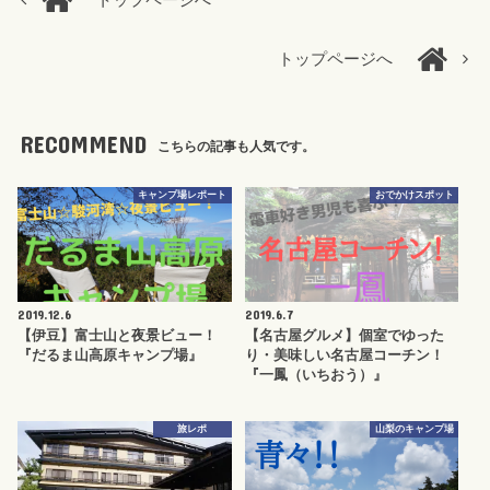
トップページへ
トップページへ
RECOMMEND
こちらの記事も人気です。
キャンプ場レポート
おでかけスポット
2019.12.6
2019.6.7
【伊豆】富士山と夜景ビュー！
【名古屋グルメ】個室でゆった
『だるま山高原キャンプ場』
り・美味しい名古屋コーチン！
『一鳳（いちおう）』
旅レポ
山梨のキャンプ場