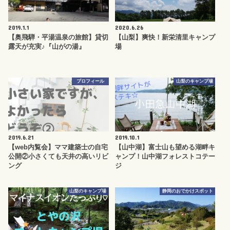
2019.1.1
2020.6.26
【奥飛騨・平湯温泉の旅館】貸切
【山梨】爽快！新栄清里キャンプ
露天が充実♪『山がの湯』
場
プロフィール
山梨のキャンプ場
2019.6.21
2019.10.1
【web内覧会】ママ建築士の自宅
【山中湖】富士山も望める湖畔キ
公開②小さくても天井の高いリビ
ャンプ！山中湖フォレストコテー
ング
ジ
山梨のキャンプ場
静岡のおでかけスポット