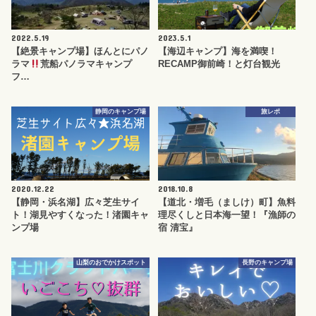
2022.5.19
2023.5.1
【絶景キャンプ場】ほんとにパノ
【海辺キャンプ】海を満喫！
ラマ
荒船パノラマキャンプ
RECAMP御前崎！と灯台観光
フ…
静岡のキャンプ場
旅レポ
2020.12.22
2018.10.8
【静岡・浜名湖】広々芝生サイ
【道北・増毛（ましけ）町】魚料
ト！湖見やすくなった！渚園キャ
理尽くしと日本海一望！『漁師の
ンプ場
宿 清宝』
山梨のおでかけスポット
長野のキャンプ場