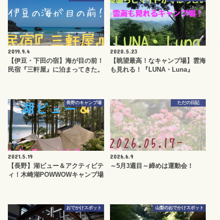
2019.9.4
2020.5.23
【伊豆・下田の宿】海が目の前！
【眺望最高！なキャンプ場】雲海
民宿『三軒屋』に泊まってきた。
も見れる！『LUNA・Luna』
長野のキャンプ場
ただの日記
2021.5.19
2026.6.9
【長野】湖ビュー＆アクティビテ
～5月3週目～締めは運動会！
ィ！木崎湖POWWOWキャンプ場
おでかけスポット
山梨のおでかけスポット